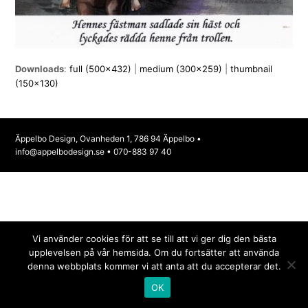
Downloads
:
full (500x432)
|
medium (300x259)
|
thumbnail
(150x130)
Äppelbo Design, Ovanheden 1, 786 94 Äppelbo •
info@appelbodesign.se
• 070-883 97 40
Vi använder cookies för att se till att vi ger dig den bästa
upplevelsen på vår hemsida. Om du fortsätter att använda
denna webbplats kommer vi att anta att du accepterar det.
OK