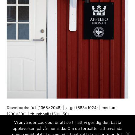
Downloads
:
full (1365x2048)
|
large (683x1024)
|
medium
(200x300)
|
thumbnail (150x150)
Vi använder cookies för att se till att vi ger dig den bästa
upplevelsen på vår hemsida. Om du fortsätter att använda
denna webbplats kommer vi att anta att du accepterar det.