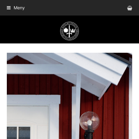
sho
Meny
bas