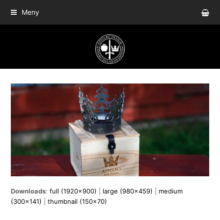
sho
Meny
bas
Downloads
:
full (1920x900)
|
large (980x459)
|
medium
(300x141)
|
thumbnail (150x70)