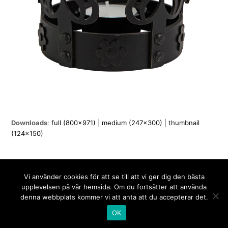
Downloads
:
full (800x971)
|
medium (247x300)
|
thumbnail
(124x150)
Äppelbo Design, Ovanheden 1, 786 94 Äppelbo •
Vi använder cookies för att se till att vi ger dig den bästa
info@appelbodesign.se
• 070-883 97 40
upplevelsen på vår hemsida. Om du fortsätter att använda
denna webbplats kommer vi att anta att du accepterar det.
OK